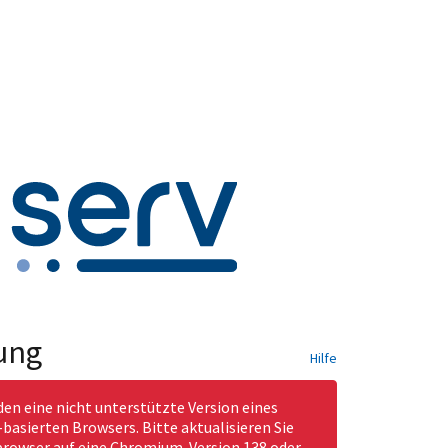
ung
Hilfe
den eine nicht unterstützte Version eines
asierten Browsers. Bitte aktualisieren Sie
rowser auf eine Chromium-Version 138 oder